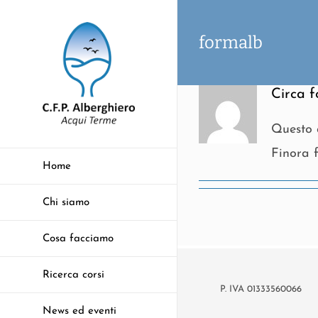
Salta
al
formalb
contenuto
Circa
f
Questo 
Finora 
Home
Chi siamo
Cosa facciamo
Ricerca corsi
P. IVA 01333560066
News ed eventi