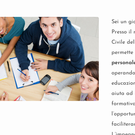
Sei un gi
Presso il
Civile del
permette
personale
operando 
educazion
aiuta ad 
formativa
l’opportu
faciliter
L’impegno